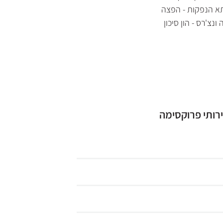
א הנפקות - הפצה
ונצ'רס - הון סיכון
רותי פרוקסימה